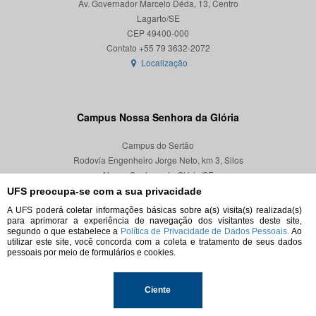
Av. Governador Marcelo Déda, 13, Centro
Lagarto/SE
CEP 49400-000
Localização
Campus Nossa Senhora da Glória
Campus do Sertão
Rodovia Engenheiro Jorge Neto, km 3, Silos
Nossa Senhora da Glória/SE
CEP 49680-000
UFS preocupa-se com a sua privacidade
A UFS poderá coletar informações básicas sobre a(s) visita(s) realizada(s)
Localização
para aprimorar a experiência de navegação dos visitantes deste site,
segundo o que estabelece a
Política de Privacidade de Dados Pessoais.
Ao
utilizar este site, você concorda com a coleta e tratamento de seus dados
pessoais por meio de formulários e cookies.
© 2026. Todos os direitos reservados.
Ciente
Universidade Federal de Sergipe.