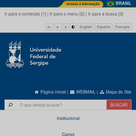
BRASIL
Ir para o conteúdo [1]
|
Ir para o menu [2]
|
Ir para a busca [3]
a+
a-
a
English
Español
Français
Página Inicial
|
WEBMAIL
|
Mapa do Site
Institucional
Campi